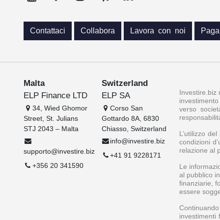
Contattaci
Collabora
Lavora con noi
Paga
Malta
Switzerland
Investire.biz
ELP Finance LTD
ELP SA
investimento 
34, Wied Ghomor
Corso San
verso societ
responsabilit
Street, St. Julians
Gottardo 8A, 6830
STJ 2043 – Malta
Chiasso, Switzerland
L’utilizzo de
info@investire.biz
condizioni d’
relazione al 
supporto@investire.biz
+41 91 9228171
+356 20 341590
Le informazio
al pubblico i
finanziarie, 
essere soggett
Continuando a
investimenti 