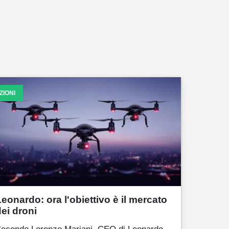
ZIONI
Leonardo: ora l'obiettivo è il mercato
dei droni
econdo Lorenzo Mariani, CEO di Leonardo,