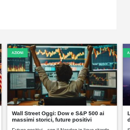
AZIONI
A
Wall Street Oggi: Dow e S&P 500 ai
massimi storici, future positivi
Future positivi - con il Nasdaq in lieve ritardo -
S