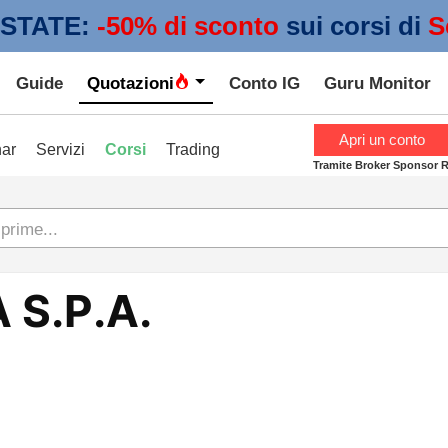
STATE:
 -50% di sconto
sui corsi di
S
Guide
Quotazioni
Conto IG
Guru Monitor
Apri un conto
ar
Servizi
Corsi
Trading
Tramite Broker Sponsor 
 prime...