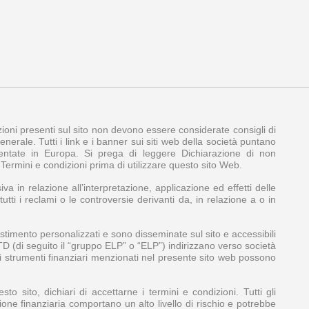
azioni presenti sul sito non devono essere considerate consigli di
nerale. Tutti i link e i banner sui siti web della società puntano
amentate in Europa. Si prega di leggere Dichiarazione di non
e Termini e condizioni prima di utilizzare questo sito Web.
iva in relazione all’interpretazione, applicazione ed effetti delle
tti i reclami o le controversie derivanti da, in relazione a o in
stimento personalizzati e sono disseminate sul sito e accessibili
LTD (di seguito il “gruppo ELP” o “ELP”) indirizzano verso società
Gli strumenti finanziari menzionati nel presente sito web possono
 sito, dichiari di accettarne i termini e condizioni. Tutti gli
zione finanziaria comportano un alto livello di rischio e potrebbe