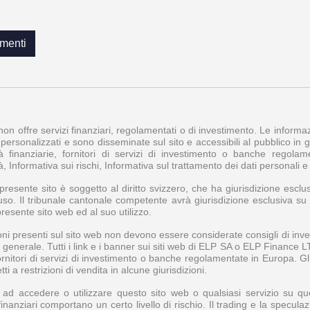
menti
 non offre servizi finanziari, regolamentati o di investimento. Le inform
personalizzati e sono disseminate sul sito e accessibili al pubblico in ge
à finanziarie, fornitori di servizi di investimento o banche regol
à, Informativa sui rischi, Informativa sul trattamento dei dati personali 
l presente sito è soggetto al diritto svizzero, che ha giurisdizione esclus
uso. Il tribunale cantonale competente avrà giurisdizione esclusiva su tu
presente sito web ed al suo utilizzo.
ni presenti sul sito web non devono essere considerate consigli di inve
n generale. Tutti i link e i banner sui siti web di ELP SA o ELP Finance 
fornitori di servizi di investimento o banche regolamentate in Europa. 
i a restrizioni di vendita in alcune giurisdizioni.
d accedere o utilizzare questo sito web o qualsiasi servizio su questo
finanziari comportano un certo livello di rischio. Il trading e la specula