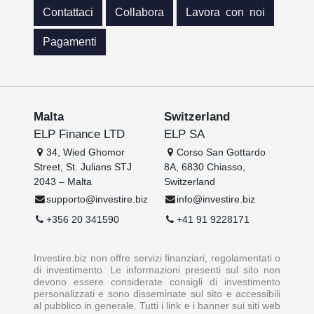
Contattaci
Collabora
Lavora con noi
Pagamenti
Malta
Switzerland
ELP Finance LTD
ELP SA
34, Wied Ghomor
Corso San Gottardo
Street, St. Julians STJ
8A, 6830 Chiasso,
2043 – Malta
Switzerland
supporto@investire.biz
info@investire.biz
+356 20 341590
+41 91 9228171
Investire.biz non offre servizi finanziari, regolamentati o
di investimento. Le informazioni presenti sul sito non
devono essere considerate consigli di investimento
personalizzati e sono disseminate sul sito e accessibili
al pubblico in generale. Tutti i link e i banner sui siti web