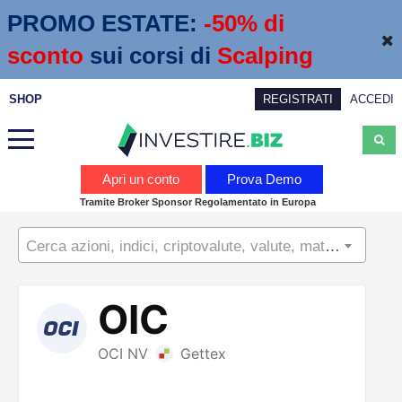
PROMO ESTATE:
 -50% di 
sconto
sui corsi di
Scalping
SHOP
REGISTRATI
ACCEDI
Analisi
Apri un conto
Prova Demo
Tramite Broker Sponsor Regolamentato in Europa
News
Cerca azioni, indici, criptovalute, valute, materie prime...
Calendario economico
Webinar
Servizi
Trading
Education