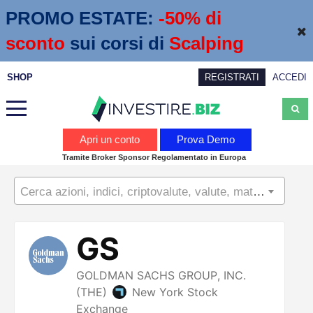
PROMO ESTATE:
 -50% di 
sconto
sui corsi di
Scalping
SHOP
REGISTRATI
ACCEDI
Analisi
Apri un conto
Prova Demo
Tramite Broker Sponsor Regolamentato in Europa
News
Cerca azioni, indici, criptovalute, valute, materie prime...
Calendario economico
Webinar
Servizi
Trading
Education