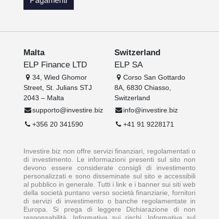
Pagamenti
Malta
Switzerland
ELP Finance LTD
ELP SA
34, Wied Ghomor
Corso San Gottardo
Street, St. Julians STJ
8A, 6830 Chiasso,
2043 – Malta
Switzerland
supporto@investire.biz
info@investire.biz
+356 20 341590
+41 91 9228171
Investire.biz non offre servizi finanziari, regolamentati o
di investimento. Le informazioni presenti sul sito non
devono essere considerate consigli di investimento
personalizzati e sono disseminate sul sito e accessibili
al pubblico in generale. Tutti i link e i banner sui siti web
della società puntano verso società finanziarie, fornitori
di servizi di investimento o banche regolamentate in
Europa. Si prega di leggere Dichiarazione di non
responsabilità, Informativa sui rischi, Informativa sul