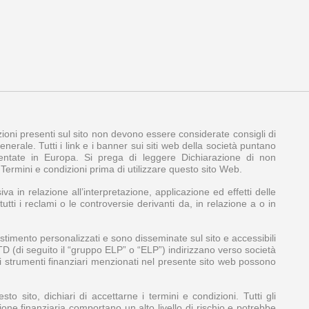
azioni presenti sul sito non devono essere considerate consigli di
nerale. Tutti i link e i banner sui siti web della società puntano
amentate in Europa. Si prega di leggere Dichiarazione di non
e Termini e condizioni prima di utilizzare questo sito Web.
iva in relazione all’interpretazione, applicazione ed effetti delle
tti i reclami o le controversie derivanti da, in relazione a o in
stimento personalizzati e sono disseminate sul sito e accessibili
LTD (di seguito il “gruppo ELP” o “ELP”) indirizzano verso società
Gli strumenti finanziari menzionati nel presente sito web possono
 sito, dichiari di accettarne i termini e condizioni. Tutti gli
zione finanziaria comportano un alto livello di rischio e potrebbe