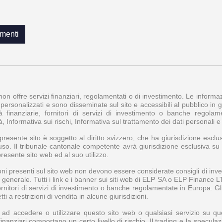
menti
 non offre servizi finanziari, regolamentati o di investimento. Le inform
personalizzati e sono disseminate sul sito e accessibili al pubblico in ge
à finanziarie, fornitori di servizi di investimento o banche regol
à, Informativa sui rischi, Informativa sul trattamento dei dati personali 
l presente sito è soggetto al diritto svizzero, che ha giurisdizione esclus
uso. Il tribunale cantonale competente avrà giurisdizione esclusiva su tu
presente sito web ed al suo utilizzo.
ni presenti sul sito web non devono essere considerate consigli di inve
n generale. Tutti i link e i banner sui siti web di ELP SA o ELP Finance 
fornitori di servizi di investimento o banche regolamentate in Europa. 
i a restrizioni di vendita in alcune giurisdizioni.
d accedere o utilizzare questo sito web o qualsiasi servizio su questo
finanziari comportano un certo livello di rischio. Il trading e la specula