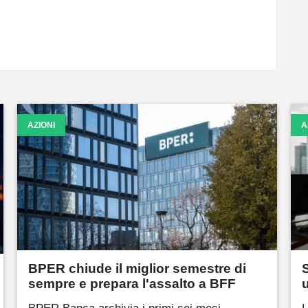
AZIONI
A
BPER chiude il miglior semestre di
sempre e prepara l'assalto a BFF
u
BPER Banca archivia i primi sei mesi
L