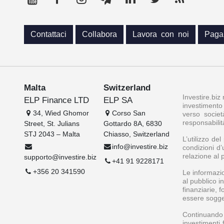
Contattaci
Collabora
Lavora con noi
Paga
Malta
Switzerland
Investire.biz
ELP Finance LTD
ELP SA
investimento 
34, Wied Ghomor
Corso San
verso societ
responsabilit
Street, St. Julians
Gottardo 8A, 6830
STJ 2043 – Malta
Chiasso, Switzerland
L’utilizzo de
info@investire.biz
condizioni d’
relazione al 
supporto@investire.biz
+41 91 9228171
+356 20 341590
Le informazio
al pubblico i
finanziarie, 
essere soggett
Continuando a
investimenti 