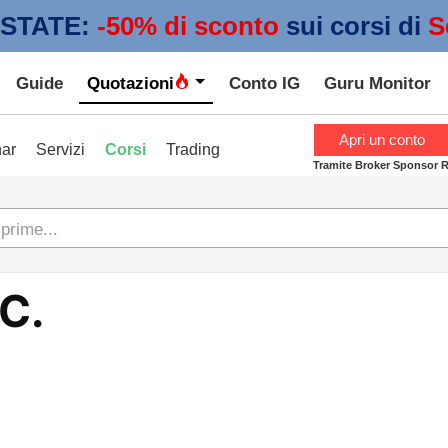
STATE:
 -50% di sconto
sui corsi di
S
Guide
Quotazioni
Conto IG
Guru Monitor
Apri un conto
ar
Servizi
Corsi
Trading
Tramite Broker Sponsor 
 prime...