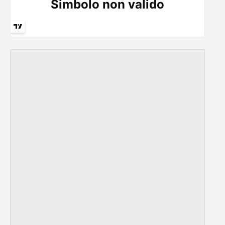
Guide
Quotazioni
Conto IG
Guru Monitor
Stagionalità
Altro