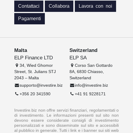
Contattaci
Collabora
Lavora con noi
Pagamenti
Malta
Switzerland
ELP Finance LTD
ELP SA
34, Wied Ghomor
Corso San Gottardo
Street, St. Julians STJ
8A, 6830 Chiasso,
2043 – Malta
Switzerland
supporto@investire.biz
info@investire.biz
+356 20 341590
+41 91 9228171
Investire.biz non offre servizi finanziari, regolamentati o
di investimento. Le informazioni presenti sul sito non
devono essere considerate consigli di investimento
personalizzati e sono disseminate sul sito e accessibili
al pubblico in generale. Tutti i link e i banner sui siti web