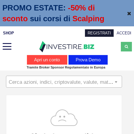
PROMO ESTATE:
 -50% di 
sconto
sui corsi di
Scalping
SHOP
REGISTRATI
ACCEDI
Analisi
Apri un conto
Prova Demo
Tramite Broker Sponsor Regolamentato in Europa
News
Cerca azioni, indici, criptovalute, valute, materie prime...
Calendario economico
Webinar
Servizi
Trading
Education