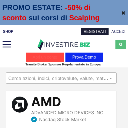
PROMO ESTATE:
 -50% di 
sconto
sui corsi di
Scalping
SHOP
REGISTRATI
ACCEDI
Analisi
Apri un conto
Prova Demo
Tramite Broker Sponsor Regolamentato in Europa
News
Cerca azioni, indici, criptovalute, valute, materie prime...
Calendario economico
Webinar
Servizi
Trading
Education