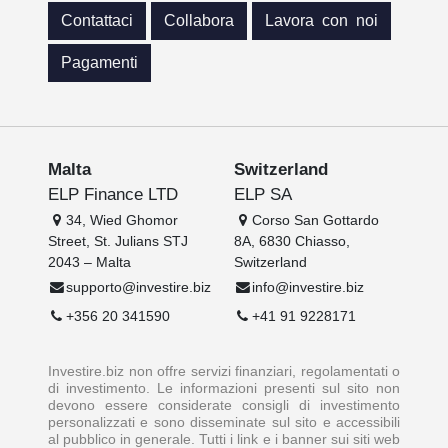
Contattaci
Collabora
Lavora con noi
Pagamenti
Malta
Switzerland
ELP Finance LTD
ELP SA
34, Wied Ghomor
Corso San Gottardo
Street, St. Julians STJ
8A, 6830 Chiasso,
2043 – Malta
Switzerland
supporto@investire.biz
info@investire.biz
+356 20 341590
+41 91 9228171
Investire.biz non offre servizi finanziari, regolamentati o
di investimento. Le informazioni presenti sul sito non
devono essere considerate consigli di investimento
personalizzati e sono disseminate sul sito e accessibili
al pubblico in generale. Tutti i link e i banner sui siti web