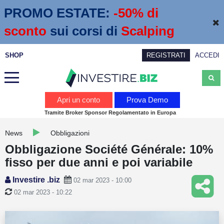
PROMO ESTATE:
 -50% di 
sconto
sui corsi di
Scalping
SHOP
REGISTRATI
ACCEDI
Analisi
Apri un conto
Prova Demo
Tramite Broker Sponsor Regolamentato in Europa
News
News
Obbligazioni
Calendario economico
Obbligazione Société Générale: 10%
Webinar
fisso per due anni e poi variabile
Servizi
Investire .biz
02 mar 2023 - 10:00
02 mar 2023 - 10:22
Trading
Education