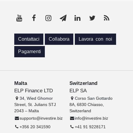
Contattaci
Collabora
Lavora con noi
Pagamenti
Malta
Switzerland
ELP Finance LTD
ELP SA
34, Wied Ghomor
Corso San Gottardo
Street, St. Julians STJ
8A, 6830 Chiasso,
2043 – Malta
Switzerland
supporto@investire.biz
info@investire.biz
+356 20 341590
+41 91 9228171