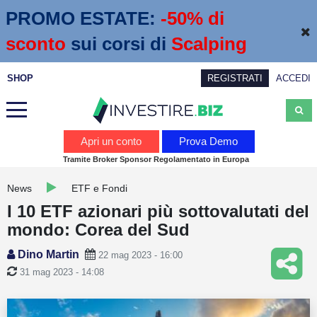
PROMO ESTATE:
 -50% di 
sconto
sui corsi di
Scalping
SHOP
REGISTRATI
ACCEDI
Analisi
Apri un conto
Prova Demo
Tramite Broker Sponsor Regolamentato in Europa
News
News
ETF e Fondi
Calendario economico
I 10 ETF azionari più sottovalutati del
Webinar
mondo: Corea del Sud
Servizi
Dino Martin
22 mag 2023 - 16:00
31 mag 2023 - 14:08
Trading
Education