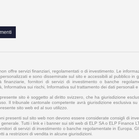
menti
 non offre servizi finanziari, regolamentati o di investimento. Le inform
personalizzati e sono disseminate sul sito e accessibili al pubblico in ge
à finanziarie, fornitori di servizi di investimento o banche regol
à, Informativa sui rischi, Informativa sul trattamento dei dati personali 
l presente sito è soggetto al diritto svizzero, che ha giurisdizione esclus
uso. Il tribunale cantonale competente avrà giurisdizione esclusiva su tu
presente sito web ed al suo utilizzo.
ni presenti sul sito web non devono essere considerate consigli di inve
n generale. Tutti i link e i banner sui siti web di ELP SA o ELP Finance 
fornitori di servizi di investimento o banche regolamentate in Europa. 
i a restrizioni di vendita in alcune giurisdizioni.