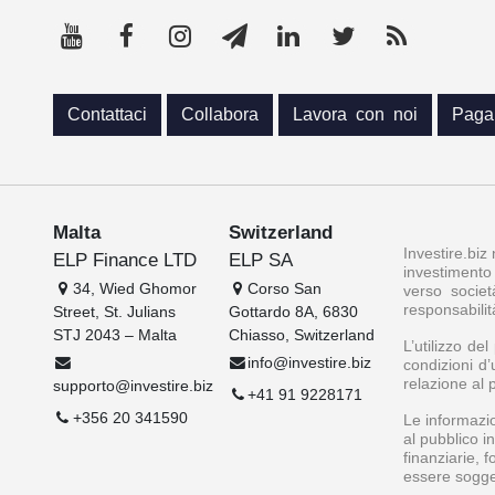
Contattaci
Collabora
Lavora con noi
Paga
Malta
Switzerland
Investire.biz
ELP Finance LTD
ELP SA
investimento 
34, Wied Ghomor
Corso San
verso societ
responsabilit
Street, St. Julians
Gottardo 8A, 6830
STJ 2043 – Malta
Chiasso, Switzerland
L’utilizzo de
info@investire.biz
condizioni d’
relazione al 
supporto@investire.biz
+41 91 9228171
+356 20 341590
Le informazio
al pubblico i
finanziarie, 
essere soggett