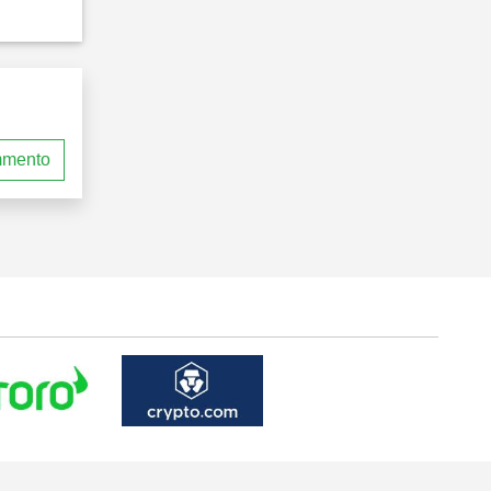
mmento