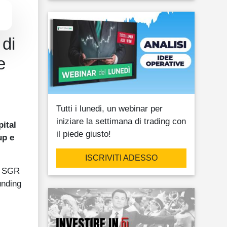
di
e
Tutti i lunedi, un webinar per
iniziare la settimana di trading con
pital
il piede giusto!
up e
ISCRIVITI ADESSO
sa SGR
unding