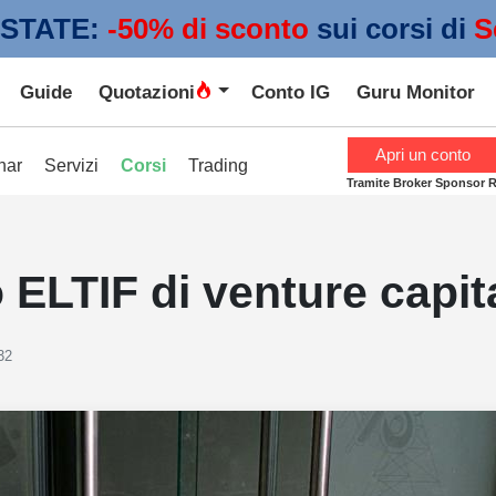
STATE:
 -50% di sconto
sui corsi di
S
Guide
Quotazioni
Conto IG
Guru Monitor
Apri un conto
nar
Servizi
Corsi
Trading
Tramite Broker Sponsor 
 ELTIF di venture capit
32