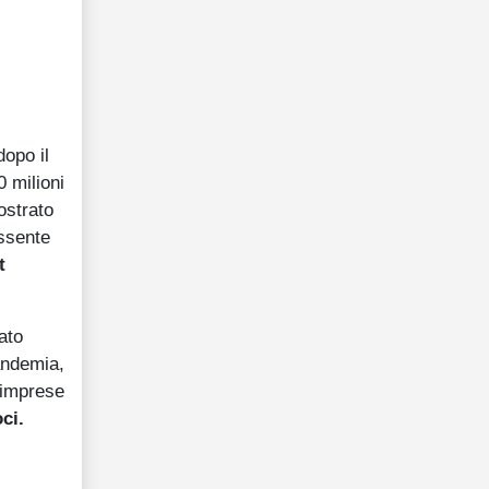
dopo il
0 milioni
ostrato
assente
t
ato
pandemia,
 imprese
ci.