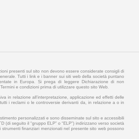
azioni presenti sul sito non devono essere considerate consigli di
nerale. Tutti i link e i banner sui siti web della società puntano
amentate in Europa. Si prega di leggere Dichiarazione di non
e Termini e condizioni prima di utilizzare questo sito Web.
iva in relazione all’interpretazione, applicazione ed effetti delle
tti i reclami o le controversie derivanti da, in relazione a o in
stimento personalizzati e sono disseminate sul sito e accessibili
LTD (di seguito il “gruppo ELP” o “ELP”) indirizzano verso società
Gli strumenti finanziari menzionati nel presente sito web possono