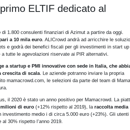
 primo ELTIF dedicato al
di 1.800 consulenti finanziari di Azimut a partire da oggi.
pari a 10 mila euro
. ALICrowd andrà ad arricchire le soluzio
 e godrà dei benefici fiscali per gli investimenti in start u
 a tutte le agevolazioni riservate ai PIR alternativi.
e a startup e PMI innovative con sede in Italia, che abb
 crescita di scala
. Le aziende potranno inviare la propria
l sito mamacrowd.com, le selezioni da parte del team di Ma
ura.
us, il 2020 è stato un anno positivo per Mamacrowd. La piat
 milioni di euro
(+12% rispetto al 2019), la
raccolta media
investimento medio i di circa 5.000 euro (+23%). Gli utenti
e al 30% rispetto l’anno 2019.