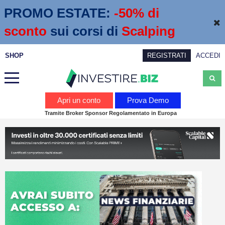
PROMO ESTATE:
 -50% di 
sconto
sui corsi di
Scalping
SHOP
REGISTRATI
ACCEDI
Analisi
Apri un conto
Prova Demo
Tramite Broker Sponsor Regolamentato in Europa
News
Calendario economico
Webinar
Servizi
Trading
Education