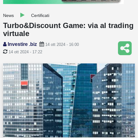
Guide
News
Certificati
Quotazioni
Turbo&Discount Game: via al trading
virtuale
Conto IG
Investire .biz
14 ott 2024 - 16:00
Guru Monitor
14 ott 2024 - 17:22
Stagionalità
Altro