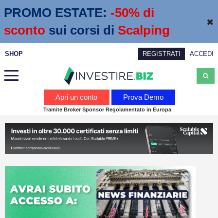
PROMO ESTATE:
 -50% di 
sconto
sui corsi di
Scalping
SHOP
REGISTRATI
ACCEDI
Analisi
Apri un conto
Prova Demo
Tramite Broker Sponsor Regolamentato in Europa
News
Calendario economico
Webinar
Servizi
Trading
Education