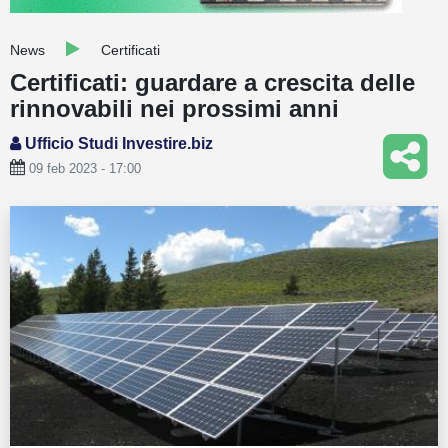
Guide
News
Certificati
Quotazioni
Certificati: guardare a crescita delle
rinnovabili nei prossimi anni
Conto IG
Ufficio Studi Investire.biz
Guru Monitor
09 feb 2023 - 17:00
Stagionalità
Altro