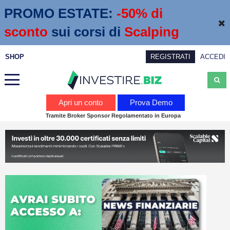
PROMO ESTATE:
 -50% di 
sconto
sui corsi di
Scalping
SHOP
REGISTRATI
ACCEDI
Analisi
Apri un conto
Prova Demo
Tramite Broker Sponsor Regolamentato in Europa
News
Calendario economico
Webinar
Servizi
Trading
Education