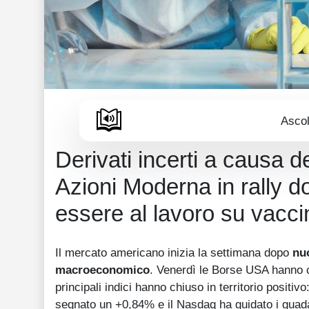
Ascol
Derivati incerti a causa d
Azioni Moderna in rally d
essere al lavoro su vaccin
Il mercato americano inizia la settimana dopo
nuo
macroeconomico
. Venerdì le Borse USA hanno co
principali indici hanno chiuso in territorio posit
segnato un +0,84% e il Nasdaq ha guidato i gua