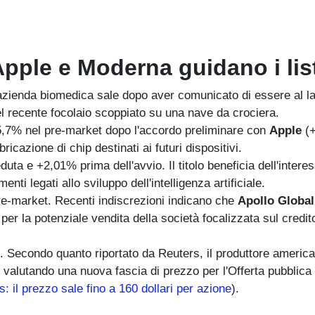
 Apple e Moderna guidano i lis
azienda biomedica sale dopo aver comunicato di essere al l
el recente focolaio scoppiato su una nave da crociera.
 5,7% nel pre-market dopo l'accordo preliminare con
Apple
(
icazione di chip destinati ai futuri dispositivi.
duta e +2,01% prima dell'avvio. Il titolo beneficia dell'intere
nti legati allo sviluppo dell'intelligenza artificiale.
pre-market. Recenti indiscrezioni indicano che
Apollo Global
 per la potenziale vendita della società focalizzata sul credit
O. Secondo quanto riportato da Reuters, il produttore america
bbe valutando una nuova fascia di prezzo per l'Offerta pubblica 
: il prezzo sale fino a 160 dollari per azione
).