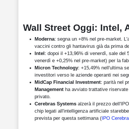
Wall Street Oggi: Intel,
Moderna
: segna un +8% nel pre-market. L'
vaccini contro gli hantavirus già da prima d
Intel
: dopoi il +13,96% di venerdì, sale del
venerdì e +0,25% nel pre-market) per la fabbr
Micron Technology
: +15,49% nell'ultima se
investitori verso le aziende operanti nei segme
MidCap Financial Investment
: parità nel 
Management
ha avviato trattative riservate
privato.
Cerebras Systems
alzerà il prezzo dell'IP
chip legati all'intelligenza artificiale stare
prevista per questa settimana (
IPO Cerebras