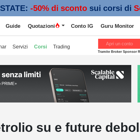
STATE:
 -50% di sconto
sui corsi di
S
Guide
Quotazioni
Conto IG
Guru Monitor
Apri un conto
nar
Servizi
Corsi
Trading
Tramite Broker Sponsor 
trolio su e future debol