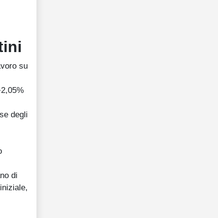
tini
avoro su
+2,05%
sse degli
o
no di
iniziale,