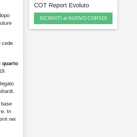
COT Report Evoluto
 dopo
ISCRIVITI al NUOVO CORSO!
future
0 cede
l quarto
19.
 legato
liardi.
u base
e. In
orni nei