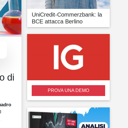
UniCredit-Commerzbank: la
BCE attacca Berlino
o di
PROVA UNA DEMO
quadro
I