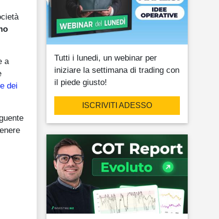
ocietà
tmo
Tutti i lunedi, un webinar per
e a
iniziare la settimana di trading con
e
il piede giusto!
e dei
ISCRIVITI ADESSO
eguente
tenere