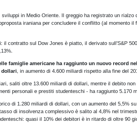
sviluppi in Medio Oriente. Il greggio ha registrato un rialzo
proposta iraniana per concludere il conflitto (al momento il 
: il contratto sul Dow Jones è piatto, il derivato sull'S&P 50
0,13%.
delle famiglie americane ha raggiunto un nuovo record ne
 dollari
, in aumento di 4.600 miliardi rispetto alla fine del 20
ri, saliti oltre 13.600 miliardi di dollari, mentre il debito non
amenti personali e prestiti studenteschi - ha raggiunto 5.170 mi
ico di 1.280 miliardi di dollari, con un aumento del 5,5% s
tasso di insolvenza complessivo è salito al 4,8% nel trimestr
enteschi: quasi il 10% dei debitori è in ritardo di oltre 90 gi