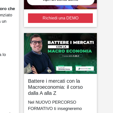
voro che
enziato
Richiedi una DEMO
a un
a lo
Battere i mercati con la
Macroeconomia: il corso
dalla A alla Z
Nel NUOVO PERCORSO
FORMATIVO ti insegneremo