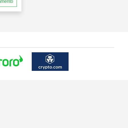
mmento