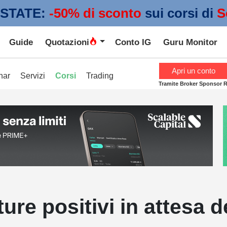
STATE:
 -50% di sconto
sui corsi di
S
Guide
Quotazioni
Conto IG
Guru Monitor
Apri un conto
nar
Servizi
Corsi
Trading
Tramite Broker Sponsor 
ture positivi in attesa 