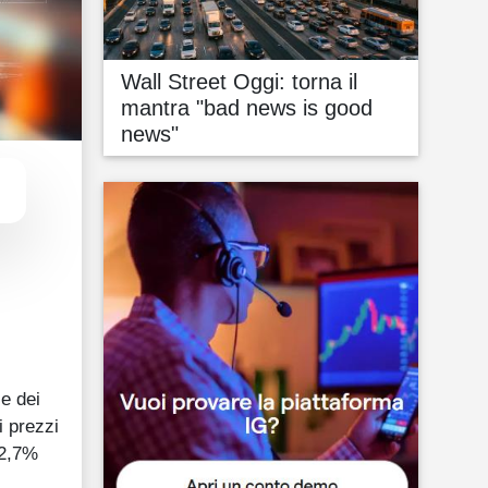
Wall Street Oggi: torna il
mantra "bad news is good
news"
.
ce dei
i prezzi
+2,7%