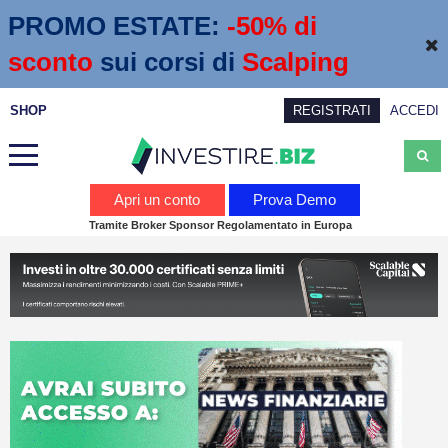
PROMO ESTATE:
 -50% di 
sconto
sui corsi di
Scalping
SHOP
REGISTRATI
ACCEDI
Analisi
Apri un conto
Prova Demo
Tramite Broker Sponsor Regolamentato in Europa
News
Calendario economico
Webinar
Servizi
Trading
Education