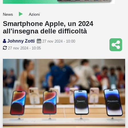
Guide
News
Azioni
Quotazioni
Smartphone Apple, un 2024
all'insegna delle difficoltà
Conto IG
Johnny Zotti
27 nov 2024 - 10:00
Guru Monitor
27 nov 2024 - 10:05
Stagionalità
Altro