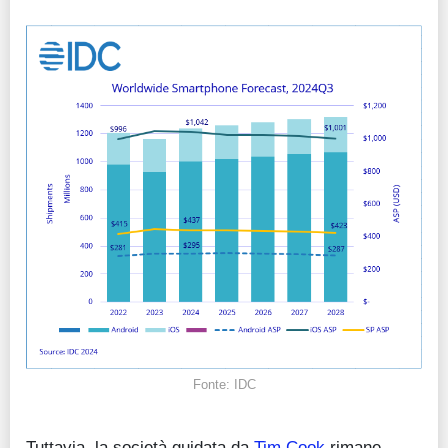
Fonte: IDC
Tuttavia, la società guidata da
Tim Cook
rimane