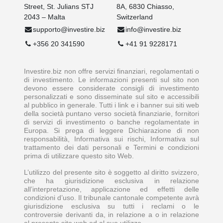
Street, St. Julians STJ
8A, 6830 Chiasso,
2043 – Malta
Switzerland
supporto@investire.biz
info@investire.biz
+356 20 341590
+41 91 9228171
Investire.biz non offre servizi finanziari, regolamentati o
di investimento. Le informazioni presenti sul sito non
devono essere considerate consigli di investimento
personalizzati e sono disseminate sul sito e accessibili
al pubblico in generale. Tutti i link e i banner sui siti web
della società puntano verso società finanziarie, fornitori
di servizi di investimento o banche regolamentate in
Europa. Si prega di leggere Dichiarazione di non
responsabilità, Informativa sui rischi, Informativa sul
trattamento dei dati personali e Termini e condizioni
prima di utilizzare questo sito Web.
L’utilizzo del presente sito è soggetto al diritto svizzero,
che ha giurisdizione esclusiva in relazione
all’interpretazione, applicazione ed effetti delle
condizioni d’uso. Il tribunale cantonale competente avrà
giurisdizione esclusiva su tutti i reclami o le
controversie derivanti da, in relazione a o in relazione
al presente sito web ed al suo utilizzo.