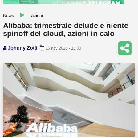
Guide
News
Azioni
Quotazioni
Alibaba: trimestrale delude e niente
spinoff del cloud, azioni in calo
Conto IG
Guru Monitor
Johnny Zotti
16 nov 2023 - 15:00
Stagionalità
Altro