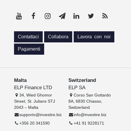
Contattaci
Collabora
Lavora con noi
Pagamenti
Malta
Switzerland
ELP Finance LTD
ELP SA
34, Wied Ghomor
Corso San Gottardo
Street, St. Julians STJ
8A, 6830 Chiasso,
2043 – Malta
Switzerland
supporto@investire.biz
info@investire.biz
+356 20 341590
+41 91 9228171