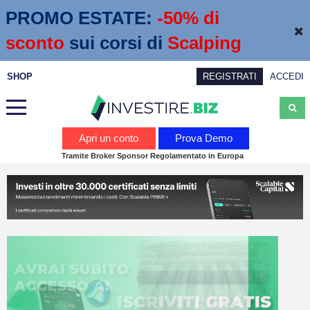
PROMO ESTATE:
 -50% di 
sconto
sui corsi di
Scalping
SHOP
REGISTRATI
ACCEDI
Analisi
Apri un conto
Prova Demo
Tramite Broker Sponsor Regolamentato in Europa
News
Calendario economico
Webinar
Servizi
Trading
Education