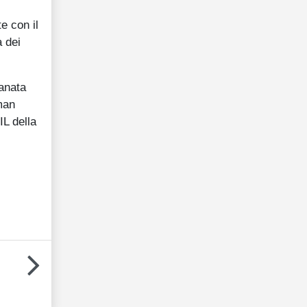
e con il
a dei
ranata
dman
IL della