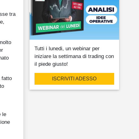
sse tra
e,
molto
Tutti i lunedi, un webinar per
er
iniziare la settimana di trading con
nato
il piede giusto!
 fatto
ISCRIVITI ADESSO
to
 le
tione