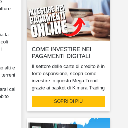
e
utture
a la
coli
i
COME INVESTIRE NEI
PAGAMENTI DIGITALI
Il settore delle carte di credito è in
o alti e
forte espansione, scopri come
 terreni
investire in questo Mega Trend
grazie ai basket di Kimura Trading
rsi cali
ebito
SOPRI DI PIÙ