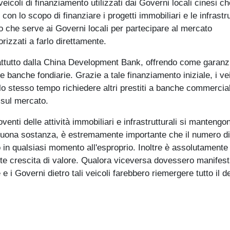
coli di finanziamento utilizzati dai Governi locali cinesi ch
 con lo scopo di finanziare i progetti immobiliari e le infrastr
 che serve ai Governi locali per partecipare al mercato
rizzati a farlo direttamente.
attutto dalla China Development Bank, offrendo come garanzi
 banche fondiarie. Grazie a tale finanziamento iniziale, i vei
lo stesso tempo richiedere altri prestiti a banche commercial
 sul mercato.
enti delle attività immobiliari e infrastrutturali si mantengon
n buona sostanza, è estremamente importante che il numero di
 in qualsiasi momento all'esproprio. Inoltre è assolutamente
nte crescita di valore. Qualora viceversa dovessero manifesta
 e i Governi dietro tali veicoli farebbero riemergere tutto il d