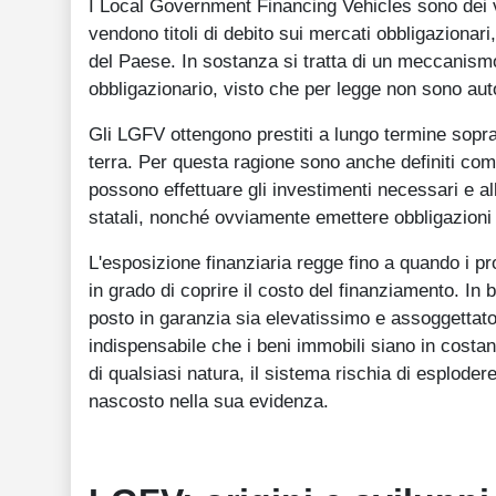
I Local Government Financing Vehicles sono dei vei
vendono titoli di debito sui mercati obbligazionari,
del Paese. In sostanza si tratta di un meccanismo
obbligazionario, visto che per legge non sono auto
Gli LGFV ottengono prestiti a lungo termine sopr
terra. Per questa ragione sono anche definiti come
possono effettuare gli investimenti necessari e al
statali, nonché ovviamente emettere obbligazioni
L'esposizione finanziaria regge fino a quando i prov
in grado di coprire il costo del finanziamento. I
posto in garanzia sia elevatissimo e assoggettato
indispensabile che i beni immobili siano in costa
di qualsiasi natura, il sistema rischia di esplodere
nascosto nella sua evidenza.