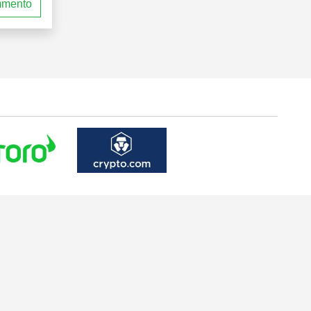
mmento