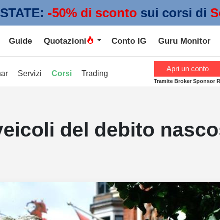
STATE:
 -50% di sconto
sui corsi di
S
Guide
Quotazioni
Conto IG
Guru Monitor
Apri un conto
ar
Servizi
Corsi
Trading
Tramite Broker Sponsor 
eicoli del debito nasco