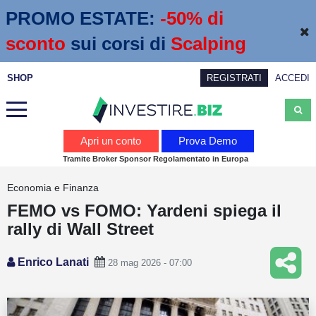
PROMO ESTATE:
 -50% di 
sconto
sui corsi di
Scalping
SHOP
REGISTRATI
ACCEDI
Analisi
Apri un conto
Prova Demo
Tramite Broker Sponsor Regolamentato in Europa
News
Economia e Finanza
Calendario economico
FEMO vs FOMO: Yardeni spiega il
Webinar
rally di Wall Street
Servizi
Enrico Lanati
28 mag 2026 - 07:00
Trading
Education