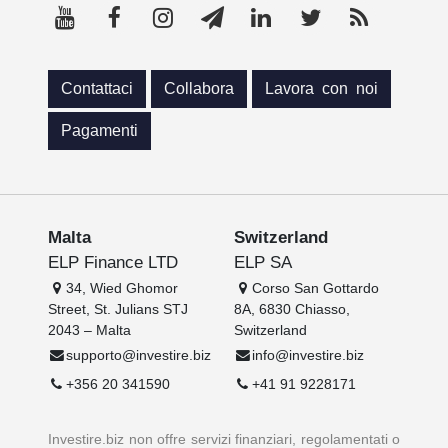
Contattaci
Collabora
Lavora con noi
Pagamenti
Malta
Switzerland
ELP Finance LTD
ELP SA
34, Wied Ghomor
Corso San Gottardo
Street, St. Julians STJ
8A, 6830 Chiasso,
2043 – Malta
Switzerland
supporto@investire.biz
info@investire.biz
+356 20 341590
+41 91 9228171
Investire.biz non offre servizi finanziari, regolamentati o