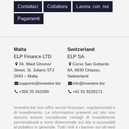
Contattaci
Collabora
Lavora con noi
Pagamenti
Malta
Switzerland
ELP Finance LTD
ELP SA
34, Wied Ghomor
Corso San Gottardo
Street, St. Julians STJ
8A, 6830 Chiasso,
2043 – Malta
Switzerland
supporto@investire.biz
info@investire.biz
+356 20 341590
+41 91 9228171
Investire.biz non offre servizi finanziari, regolamentati o
di investimento. Le informazioni presenti sul sito non
devono essere considerate consigli di investimento
personalizzati e sono disseminate sul sito e accessibili
al pubblico in generale. Tutti i link e i banner sui siti web