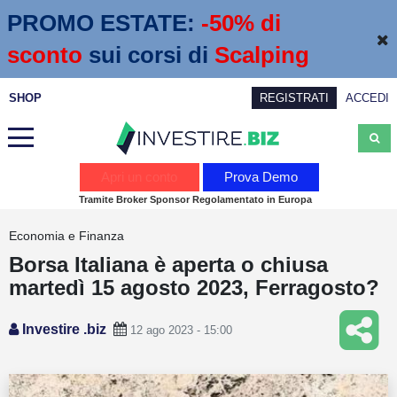
PROMO ESTATE:
 -50% di 
sconto
sui corsi di
Scalping
SHOP
REGISTRATI
ACCEDI
Analisi
Apri un conto
Prova Demo
Tramite Broker Sponsor Regolamentato in Europa
News
Economia e Finanza
Calendario economico
Borsa Italiana è aperta o chiusa
Webinar
martedì 15 agosto 2023, Ferragosto?
Servizi
Investire .biz
12 ago 2023 - 15:00
Trading
Education