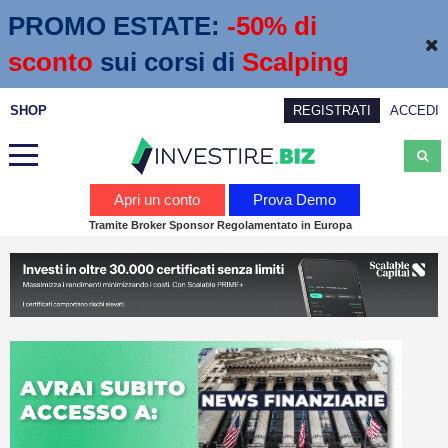
PROMO ESTATE:
 -50% di 
sconto
sui corsi di
Scalping
SHOP
REGISTRATI
ACCEDI
Analisi
Apri un conto
Prova Demo
Tramite Broker Sponsor Regolamentato in Europa
News
Calendario economico
Webinar
Servizi
Trading
Education