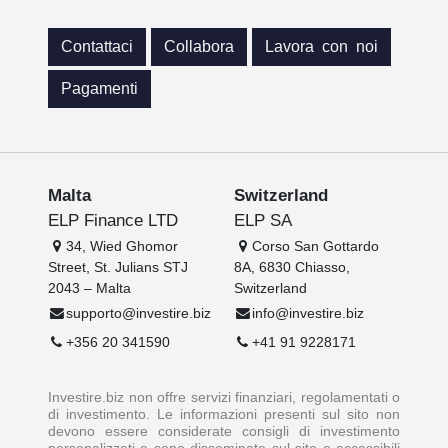
Contattaci
Collabora
Lavora con noi
Pagamenti
Malta
Switzerland
ELP Finance LTD
ELP SA
34, Wied Ghomor
Corso San Gottardo
Street, St. Julians STJ
8A, 6830 Chiasso,
2043 – Malta
Switzerland
supporto@investire.biz
info@investire.biz
+356 20 341590
+41 91 9228171
Investire.biz non offre servizi finanziari, regolamentati o
di investimento. Le informazioni presenti sul sito non
devono essere considerate consigli di investimento
personalizzati e sono disseminate sul sito e accessibili