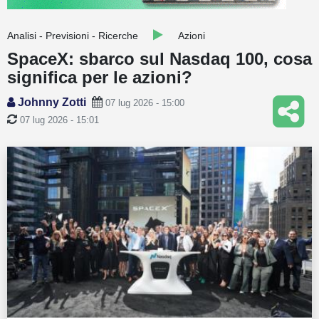
Guide
Analisi - Previsioni - Ricerche
Azioni
Quotazioni
SpaceX: sbarco sul Nasdaq 100, cosa
significa per le azioni?
Conto IG
Johnny Zotti
07 lug 2026 - 15:00
Guru Monitor
07 lug 2026 - 15:01
Stagionalità
Altro