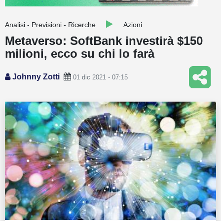
Guide
Analisi - Previsioni - Ricerche
Azioni
Quotazioni
Metaverso: SoftBank investirà $150
milioni, ecco su chi lo farà
Conto IG
Guru Monitor
Johnny Zotti
01 dic 2021 - 07:15
Stagionalità
Altro