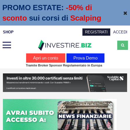
PROMO ESTATE:
 -50% di 
sconto
sui corsi di
Scalping
SHOP
REGISTRATI
ACCEDI
Analisi
Apri un conto
Prova Demo
Tramite Broker Sponsor Regolamentato in Europa
News
Calendario economico
Webinar
Servizi
Trading
Education