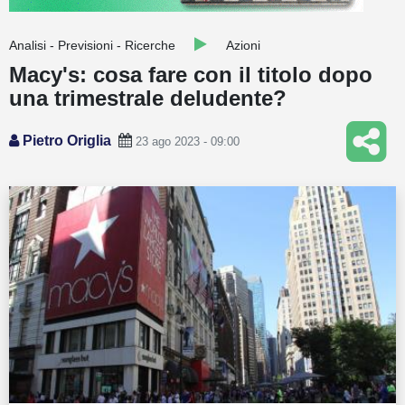
Guide
Analisi - Previsioni - Ricerche
Azioni
Quotazioni
Macy's: cosa fare con il titolo dopo
una trimestrale deludente?
Conto IG
Guru Monitor
Pietro Origlia
23 ago 2023 - 09:00
Stagionalità
Altro