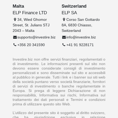
Malta
Switzerland
ELP Finance LTD
ELP SA
34, Wied Ghomor
Corso San Gottardo
Street, St. Julians STJ
8A, 6830 Chiasso,
2043 – Malta
Switzerland
supporto@investire.biz
info@investire.biz
+356 20 341590
+41 91 9228171
Investire.biz non offre servizi finanziari, regolamentati o
di investimento. Le informazioni presenti sul sito non
devono essere considerate consigli di investimento
personalizzati e sono disseminate sul sito e accessibili
al pubblico in generale. Tutti i link e i banner sui siti web
della società puntano verso società finanziarie, fornitori
di servizi di investimento o banche regolamentate in
Europa. Si prega di leggere Dichiarazione di non
responsabilità, Informativa sui rischi, Informativa sul
trattamento dei dati personali e Termini e condizioni
prima di utilizzare questo sito Web.
L’utilizzo del presente sito è soggetto al diritto svizzero,
che ha giurisdizione esclusiva in relazione