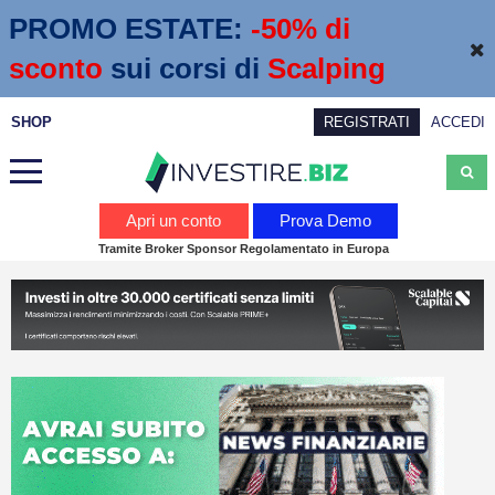
PROMO ESTATE:
 -50% di 
sconto
sui corsi di
Scalping
SHOP
REGISTRATI
ACCEDI
Analisi
Apri un conto
Prova Demo
Tramite Broker Sponsor Regolamentato in Europa
News
Calendario economico
Webinar
Servizi
Trading
Education