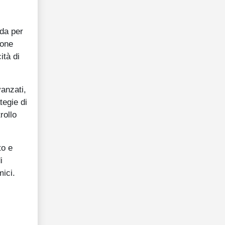
nda per
ione
ità di
vanzati,
tegie di
rollo
to e
i
mici.