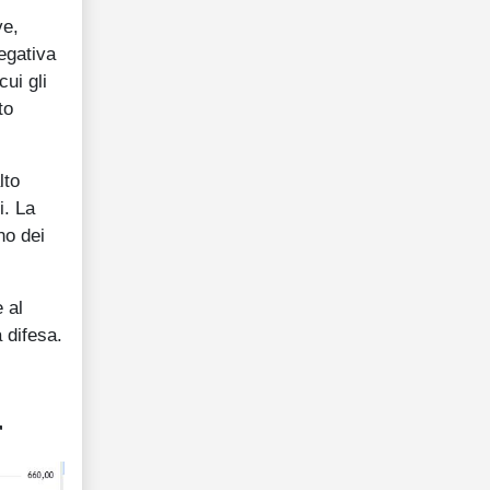
ve,
egativa
cui gli
to
lto
i. La
no dei
 al
a difesa.
r