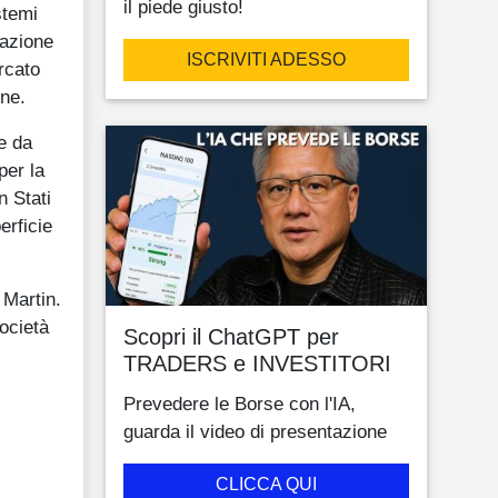
il piede giusto!
stemi
razione
ISCRIVITI ADESSO
rcato
rne.
e da
per la
n Stati
erficie
 Martin.
società
Scopri il ChatGPT per
TRADERS e INVESTITORI
Prevedere le Borse con l'IA,
guarda il video di presentazione
CLICCA QUI