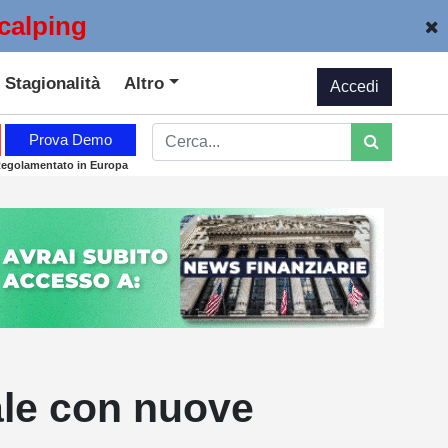
calping
Stagionalità
Altro
Accedi
Prova Demo
Regolamentato in Europa
ale con nuove