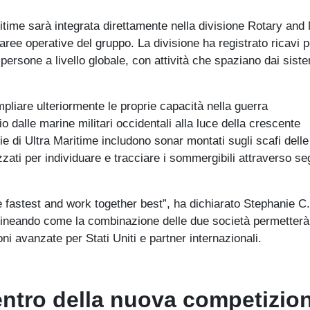
time sarà integrata direttamente nella divisione Rotary and
ree operative del gruppo. La divisione ha registrato ricavi p
 persone a livello globale, con attività che spaziano dai sist
pliare ulteriormente le proprie capacità nella guerra
o dalle marine militari occidentali alla luce della crescente
e di Ultra Maritime includono sonar montati sugli scafi delle
izzati per individuare e tracciare i sommergibili attraverso se
fastest and work together best”, ha dichiarato Stephanie C. 
lineando come la combinazione delle due società permetterà
oni avanzate per Stati Uniti e partner internazionali.
entro della nuova competizio