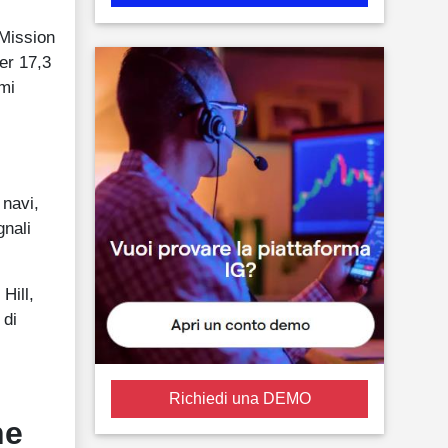
 Mission
er 17,3
emi
 navi,
gnali
Hill,
 di
Richiedi una DEMO
ne