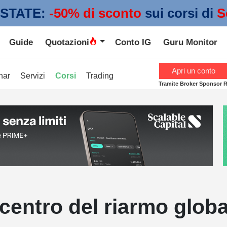
STATE:
 -50% di sconto
sui corsi di
S
Guide
Quotazioni
Conto IG
Guru Monitor
Apri un conto
nar
Servizi
Corsi
Trading
Tramite Broker Sponsor 
centro del riarmo glob