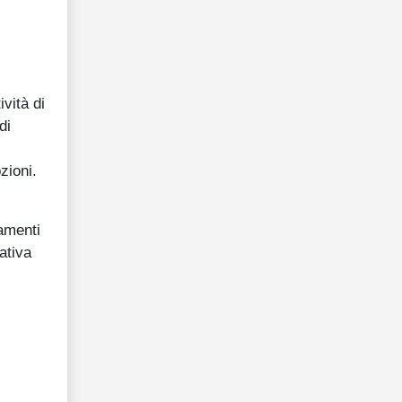
vità di
di
zioni.
amenti
ativa