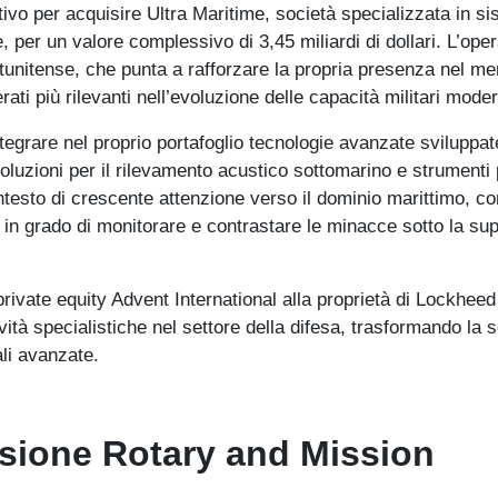
vo per acquisire Ultra Maritime, società specializzata in si
, per un valore complessivo di 3,45 miliardi di dollari. L’ope
tunitense, che punta a rafforzare la propria presenza nel me
ti più rilevanti nell’evoluzione delle capacità militari mode
tegrare nel proprio portafoglio tecnologie avanzate sviluppat
oluzioni per il rilevamento acustico sottomarino e strumenti 
ontesto di crescente attenzione verso il dominio marittimo, co
à in grado di monitorare e contrastare le minacce sotto la sup
private equity Advent International alla proprietà di Lockheed
ità specialistiche nel settore della difesa, trasformando la 
ali avanzate.
visione Rotary and Mission