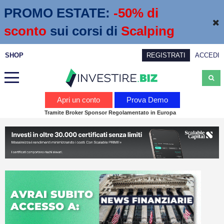
PROMO ESTATE:
 -50% di 
sconto
sui corsi di
Scalping
SHOP
REGISTRATI
ACCEDI
Analisi
Apri un conto
Prova Demo
Tramite Broker Sponsor Regolamentato in Europa
News
Calendario economico
Webinar
Servizi
Trading
Education