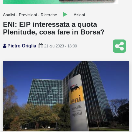
Guide
Analisi - Previsioni - Ricerche
Azioni
Quotazioni
ENI: EIP interessata a quota
Plenitude, cosa fare in Borsa?
Conto IG
Guru Monitor
Pietro Origlia
21 giu 2023 - 18:00
Stagionalità
Altro