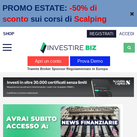
PROMO ESTATE:
 -50% di 
sconto
sui corsi di
Scalping
SHOP
REGISTRATI
ACCEDI
Analisi
Apri un conto
Prova Demo
Tramite Broker Sponsor Regolamentato in Europa
News
Calendario economico
Webinar
Servizi
Trading
Education