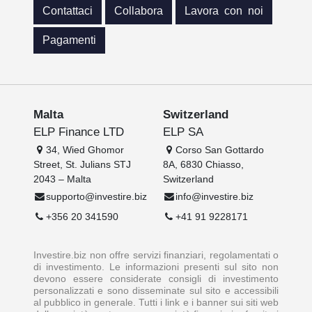
Contattaci
Collabora
Lavora con noi
Pagamenti
Malta
Switzerland
ELP Finance LTD
ELP SA
34, Wied Ghomor
Corso San Gottardo
Street, St. Julians STJ
8A, 6830 Chiasso,
2043 – Malta
Switzerland
supporto@investire.biz
info@investire.biz
+356 20 341590
+41 91 9228171
Investire.biz non offre servizi finanziari, regolamentati o
di investimento. Le informazioni presenti sul sito non
devono essere considerate consigli di investimento
personalizzati e sono disseminate sul sito e accessibili
al pubblico in generale. Tutti i link e i banner sui siti web