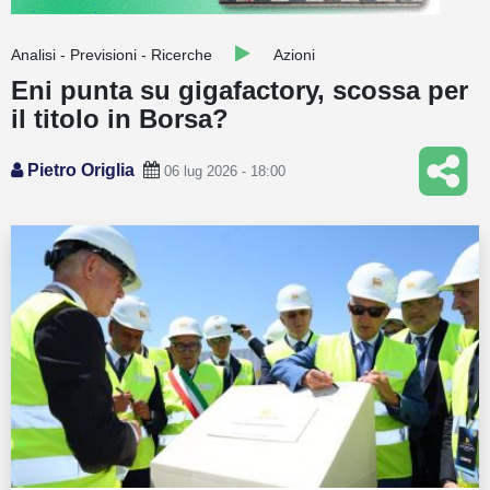
Guide
Analisi - Previsioni - Ricerche
Azioni
Quotazioni
Eni punta su gigafactory, scossa per
il titolo in Borsa?
Conto IG
Guru Monitor
Pietro Origlia
06 lug 2026 - 18:00
Stagionalità
Altro