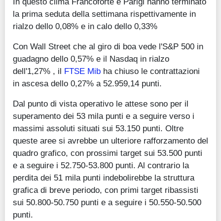
In questo clima Francoforte e Parigi hanno terminato
la prima seduta della settimana rispettivamente in
rialzo dello 0,08% e in calo dello 0,33%
Con Wall Street che al giro di boa vede l'S&P 500 in
guadagno dello 0,57% e il Nasdaq in rialzo
dell'1,27% , il
FTSE Mib
ha chiuso le contrattazioni
in ascesa dello 0,27% a 52.959,14 punti.
Dal punto di vista operativo le attese sono per il
superamento dei 53 mila punti e a seguire verso i
massimi assoluti situati sui 53.150 punti. Oltre
queste aree si avrebbe un ulteriore rafforzamento del
quadro grafico, con prossimi target sui 53.500 punti
e a seguire i 52.750-53.800 punti. Al contrario la
perdita dei 51 mila punti indebolirebbe la struttura
grafica di breve periodo, con primi target ribassisti
sui 50.800-50.750 punti e a seguire i 50.550-50.500
punti.