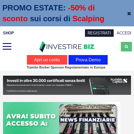
PROMO ESTATE:
 -50% di 
sconto
sui corsi di
Scalping
SHOP
REGISTRATI
ACCEDI
Analisi
Apri un conto
Prova Demo
Tramite Broker Sponsor Regolamentato in Europa
News
Calendario economico
Webinar
Servizi
Trading
Education