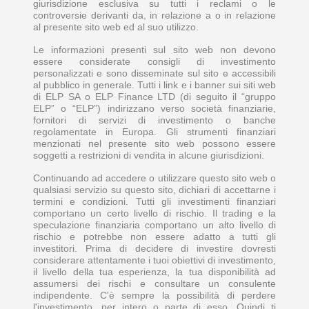
giurisdizione esclusiva su tutti i reclami o le
controversie derivanti da, in relazione a o in relazione
al presente sito web ed al suo utilizzo.
Le informazioni presenti sul sito web non devono
essere considerate consigli di investimento
personalizzati e sono disseminate sul sito e accessibili
al pubblico in generale. Tutti i link e i banner sui siti web
di ELP SA o ELP Finance LTD (di seguito il “gruppo
ELP” o “ELP”) indirizzano verso società finanziarie,
fornitori di servizi di investimento o banche
regolamentate in Europa. Gli strumenti finanziari
menzionati nel presente sito web possono essere
soggetti a restrizioni di vendita in alcune giurisdizioni.
Continuando ad accedere o utilizzare questo sito web o
qualsiasi servizio su questo sito, dichiari di accettarne i
termini e condizioni. Tutti gli investimenti finanziari
comportano un certo livello di rischio. Il trading e la
speculazione finanziaria comportano un alto livello di
rischio e potrebbe non essere adatto a tutti gli
investitori. Prima di decidere di investire dovresti
considerare attentamente i tuoi obiettivi di investimento,
il livello della tua esperienza, la tua disponibilità ad
assumersi dei rischi e consultare un consulente
indipendente. C'è sempre la possibilità di perdere
l'investimento, per intero o parte di esso. Quindi ti