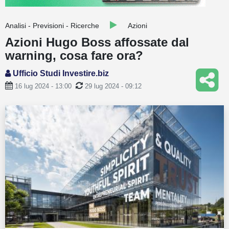
Guide
Analisi - Previsioni - Ricerche
Azioni
Quotazioni
Azioni Hugo Boss affossate dal
warning, cosa fare ora?
Conto IG
Ufficio Studi Investire.biz
Guru Monitor
16 lug 2024 - 13:00
29 lug 2024 - 09:12
Stagionalità
Altro