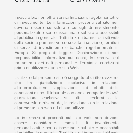
+356 20 341590
+41 91 9228171
Investire.biz non offre servizi finanziari, regolamentati o
di investimento. Le informazioni presenti sul sito non
devono essere considerate consigli di investimento
personalizzati e sono disseminate sul sito e accessibili
al pubblico in generale. Tutti i link e i banner sui siti web
della società puntano verso società finanziarie, fornitori
di servizi di investimento o banche regolamentate in
Europa. Si prega di leggere Dichiarazione di non
responsabilità, Informativa sui rischi, Informativa sul
trattamento dei dati personali e Termini e condizioni
prima di utilizzare questo sito Web.
L’utilizzo del presente sito è soggetto al diritto svizzero,
che ha giurisdizione esclusiva in relazione
all’interpretazione, applicazione ed effetti delle
condizioni d’uso. Il tribunale cantonale competente avrà
giurisdizione esclusiva su tutti i reclami o le
controversie derivanti da, in relazione a o in relazione
al presente sito web ed al suo utilizzo.
Le informazioni presenti sul sito web non devono
essere considerate consigli di investimento
personalizzati e sono disseminate sul sito e accessibili
al pubblico in generale. Tutti i link e i banner sui siti web