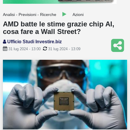
Guide
Analisi - Previsioni - Ricerche
Azioni
Quotazioni
AMD batte le stime grazie chip AI,
cosa fare a Wall Street?
Conto IG
Ufficio Studi Investire.biz
Guru Monitor
31 lug 2024 - 13:00
31 lug 2024 - 13:09
Stagionalità
Altro