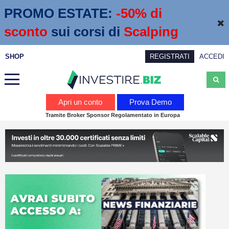
PROMO ESTATE:
 -50% di 
sconto
sui corsi di
Scalping
SHOP
REGISTRATI
ACCEDI
Analisi
Apri un conto
Prova Demo
Tramite Broker Sponsor Regolamentato in Europa
News
Calendario economico
Webinar
Servizi
Trading
Education