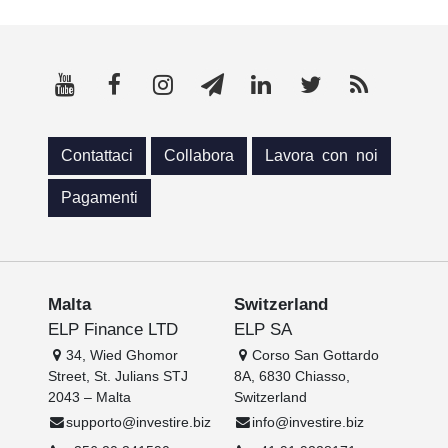
Contattaci
Collabora
Lavora con noi
Pagamenti
Malta
Switzerland
ELP Finance LTD
ELP SA
34, Wied Ghomor
Corso San Gottardo
Street, St. Julians STJ
8A, 6830 Chiasso,
2043 – Malta
Switzerland
supporto@investire.biz
info@investire.biz